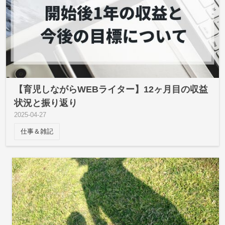
【育児しながらWEBライター】12ヶ月目の収益
状況と振り返り
2025
-
04
-
27
仕事＆雑記