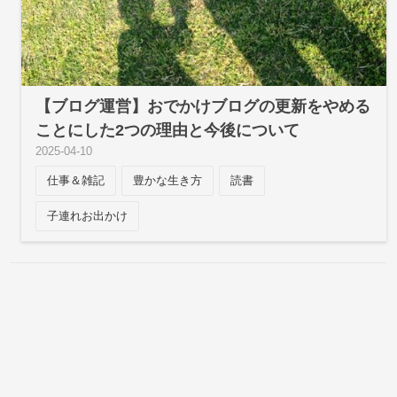
【ブログ運営】おでかけブログの更新をやめる
ことにした2つの理由と今後について
2025
-
04
-
10
仕事＆雑記
豊かな生き方
読書
子連れお出かけ